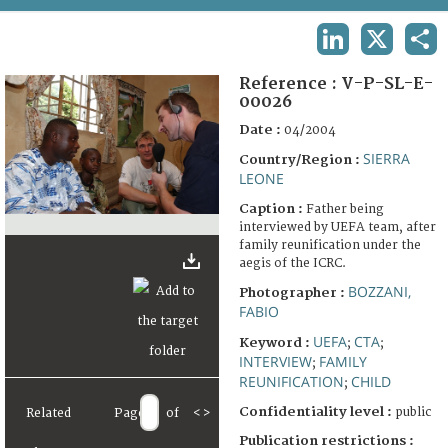
TERMS AND CONDITIONS OF USE
LINKEDIN
X
SHA
FAQ
Reference :
V-P-SL-E-
00026
Date :
04/2004
SIERRA
Country/Region :
LEONE
Caption :
Father being
interviewed by UEFA team, after
family reunification under the
aegis of the ICRC.
BOZZANI,
Photographer :
FABIO
UEFA
CTA
Keyword :
;
;
INTERVIEW
FAMILY
;
REUNIFICATION
CHILD
;
Confidentiality level :
public
Related
Page
of
<
>
Publication restrictions :