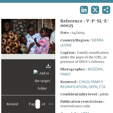
TERMS AND CONDITIONS OF USE
LINKEDIN
X
SHA
FAQ
Reference :
V-P-SL-E-
00025
Date :
04/2004
SIERRA
Country/Region :
LEONE
Caption :
Family reunification
under the aegis of the ICRC, in
presence of UEFA's referees.
BOZZANI,
Photographer :
FABIO
CHILD
FAMILY
Keyword :
;
REUNIFICATION
UEFA
CTA
;
;
Confidentiality level :
public
Publication restrictions :
Related
Page
of
<
>
reserved users only