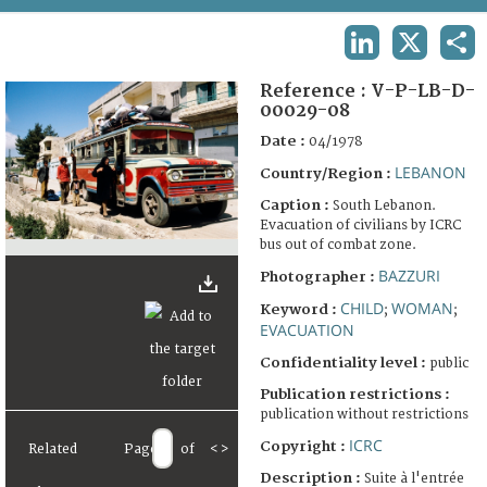
TERMS AND CONDITIONS OF USE
LINKEDIN
X
SHA
FAQ
Reference :
V-P-LB-D-
00029-08
Date :
04/1978
LEBANON
Country/Region :
Caption :
South Lebanon.
Evacuation of civilians by ICRC
bus out of combat zone.
BAZZURI
Photographer :
CHILD
WOMAN
Keyword :
;
;
EVACUATION
Confidentiality level :
public
Publication restrictions :
publication without restrictions
ICRC
Copyright :
Related
Page
of
<
>
Description :
Suite à l'entrée