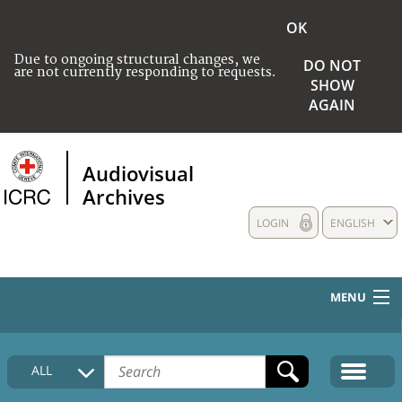
OK
Due to ongoing structural changes, we
DO NOT
are not currently responding to requests.
SHOW
AGAIN
Audiovisual
Archives
LOGIN
ENGLISH
MENU
HOME
ALL
COLLECTIONS DESCRIPTION
MEDIA