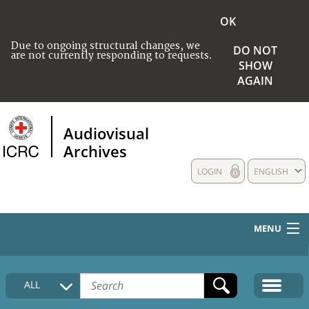
OK
Due to ongoing structural changes, we
DO NOT
are not currently responding to requests.
SHOW
AGAIN
Audiovisual
Archives
LOGIN
ENGLISH
MENU
HOME
ALL
COLLECTIONS DESCRIPTION
MEDIA