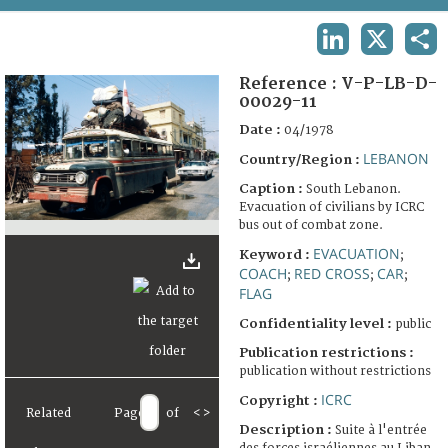
TERMS AND CONDITIONS OF USE
LINKEDIN
X
SHA
FAQ
Reference :
V-P-LB-D-
00029-11
Date :
04/1978
LEBANON
Country/Region :
Caption :
South Lebanon.
Evacuation of civilians by ICRC
bus out of combat zone.
EVACUATION
Keyword :
;
COACH
RED CROSS
CAR
;
;
;
FLAG
Confidentiality level :
public
Publication restrictions :
publication without restrictions
ICRC
Copyright :
Related
Page
of
<
>
Description :
Suite à l'entrée