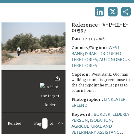
TERMS AND CONDITIONS OF USE
LINKEDIN
X
SHA
FAQ
Reference :
V-P-IL-E-
00597
Date :
21/11/2006
WEST
Country/Region :
BANK
ISRAEL
OCCUPIED
;
;
TERRITORIES
AUTONOMOUS
;
TERRITORIES
Caption :
West Bank. Old man
walking from his greenhouse to
the checkpoint he must pass to
return home.
LINKLATER,
Photographer :
ERLEND
BORDER
ELDERLY
Keyword :
;
PERSON
ISOLATION
;
;
Related
Page
of
<
>
AGRICULTURAL AND
VETERINARY ASSISTANCE
;