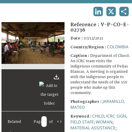
TERMS AND CONDITIONS OF USE
LINKEDIN
X
SHA
FAQ
Reference :
V-P-CO-E-
02736
Date :
07/12/2021
COLOMBIA
Country/Region :
Caption :
Department of Chocó.
An ICRC team visits the
indigenous community of Peñas
Blancas. A meeting is organised
with the indigenous people to
understand the needs of the 350
people who make up this
community.
JARAMILLO,
Photographer :
MATEO
CHILD
ICRC SIGN
Keyword :
;
;
FIELD STAFF
WOMAN
Related
Page
of
<
>
;
;
MATERIAL ASSISTANCE
;