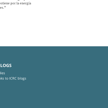
ostiene por la energía
res."
BLOGS
iles
nks to ICRC blogs