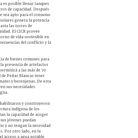
 es posible llenar tanques
litros de capacidad. Después
 que sea apto para el consumo
 solares genera la potencia
asta las torres de
nidad. El CICR provee
torno de vida sostenible en
ecuencias del conflicto y la
ía de bienes comunes para
 la presencia de artefactos
permitirá a las más de 70
d de Peñas Blancas tener
mates y berenjenas. De esta
en sus necesidades
igna.
ehabilitaron y construyeron
ectura indígena de los
an la capacidad de acoger
 sus jóvenes puedan
orio y no tengan la necesidad
. Por otro lado, en la
el acceso a agua potable