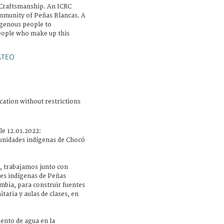
Craftsmanship. An ICRC
ommunity of Peñas Blancas. A
igenous people to
eople who make up this
ATEO
cation without restrictions
le 12.01.2022:
unidades indígenas de Chocó
, trabajamos junto con
des indígenas de Peñas
mbia, para construir fuentes
taria y aulas de clases, en
ento de agua en la