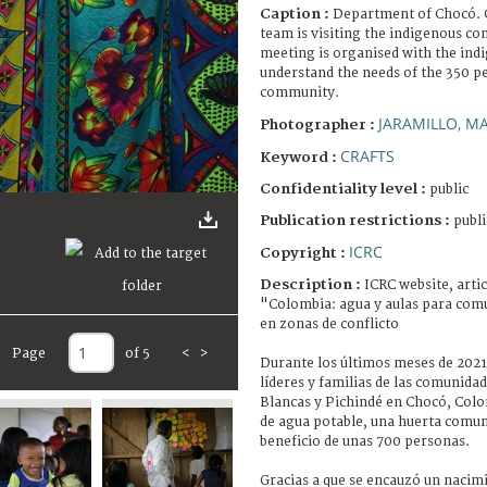
Caption :
Department of Chocó. 
team is visiting the indigenous c
meeting is organised with the ind
understand the needs of the 350 p
community.
JARAMILLO, M
Photographer :
CRAFTS
Keyword :
Confidentiality level :
public
Publication restrictions :
publi
ICRC
Copyright :
Description :
ICRC website, artic
"Colombia: agua y aulas para com
en zonas de conflicto
Page
of 5
<
>
Durante los últimos meses de 2021
líderes y familias de las comunida
Blancas y Pichindé en Chocó, Colo
de agua potable, una huerta comuni
beneficio de unas 700 personas.
Gracias a que se encauzó un nacimi