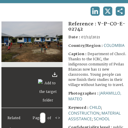
TERMS AND CONDITIONS OF USE
LINKEDIN
X
SHA
FAQ
Reference :
V-P-CO-E-
02742
Date :
07/12/2021
COLOMBIA
Country/Region :
Caption :
Department of Chocó.
Thanks to the ICRC, the
indigenous community of Peñas
Blancas now has 11 new
classrooms. Young people can
now finish their studies in their
village without having to travel.
JARAMILLO,
Photographer :
MATEO
CHILD
Keyword :
;
CONSTRUCTION
MATERIAL
;
Related
Page
of
<
>
ASSISTANCE
SCHOOL
;
Confidentiality level :
public