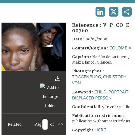
TERMS AND CONDITIONS OF USE
LINKEDIN
X
SHA
FAQ
Reference :
V-P-CO-E-
00760
Date :
06/05/2009
COLOMBIA
Country/Region :
Caption :
Nariño department,
Maíz Blanco. Glances.
Photographer :
TOGGENBURG, CHRISTOPH
VON
CHILD
PORTRAIT
Keyword :
;
;
DISPLACED PERSON
Confidentiality level :
public
Publication restrictions :
publication without restrictions
Related
Page
of
<
>
ICRC
Copyright :