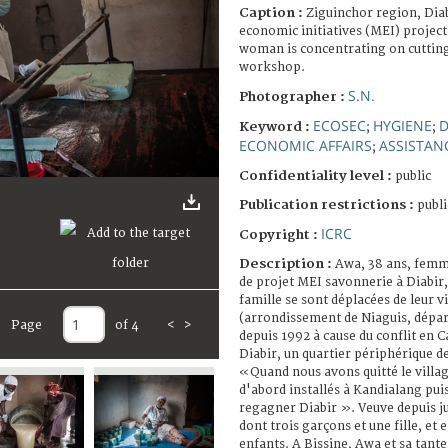
Caption :
Ziguinchor region, Dia
economic initiatives (MEI) project
woman is concentrating on cutting
workshop.
S.N.
Photographer :
ECOSEC
HYGIENE
D
Keyword :
;
;
ECONOMIC AFFAIRS
ASSISTAN
;
Confidentiality level :
public
Publication restrictions :
publi
ICRC
Copyright :
Description :
Awa, 38 ans, femme
de projet MEI savonnerie à Diabir
famille se sont déplacées de leur vi
(arrondissement de Niaguis, dépa
Page
of 4
<
>
depuis 1992 à cause du conflit en 
Diabir, un quartier périphérique 
«Quand nous avons quitté le vill
d'abord installés à Kandialang pui
regagner Diabir ». Veuve depuis jui
dont trois garçons et une fille, et 
enfants. A Bissine, Awa et sa tante