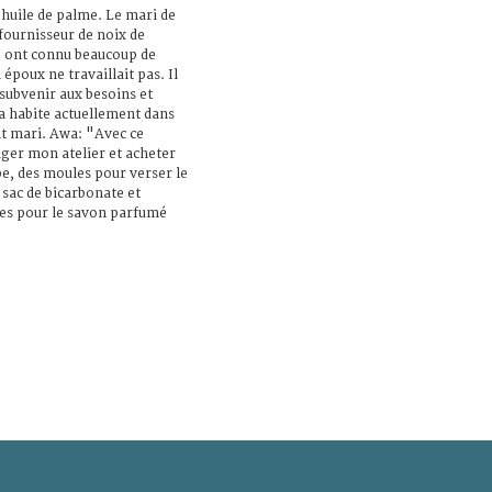
l’huile de palme. Le mari de
 fournisseur de noix de
le ont connu beaucoup de
 époux ne travaillait pas. Il
 subvenir aux besoins et
wa habite actuellement dans
nt mari. Awa: "Avec ce
ger mon atelier et acheter
e, des moules pour verser le
n sac de bicarbonate et
res pour le savon parfumé