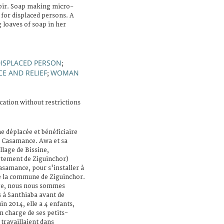
bir. Soap making micro-
 for displaced persons. A
 loaves of soap in her
ISPLACED PERSON
;
CE AND RELIEF
WOMAN
;
cation without restrictions
 déplacée et bénéficiaire
, Casamance. Awa et sa
llage de Bissine,
rtement de Ziguinchor)
Casamance, pour s'installer à
de la commune de Ziguinchor.
age, nous nous sommes
s à Santhiaba avant de
n 2014, elle a 4 enfants,
en charge de ses petits-
 travaillaient dans