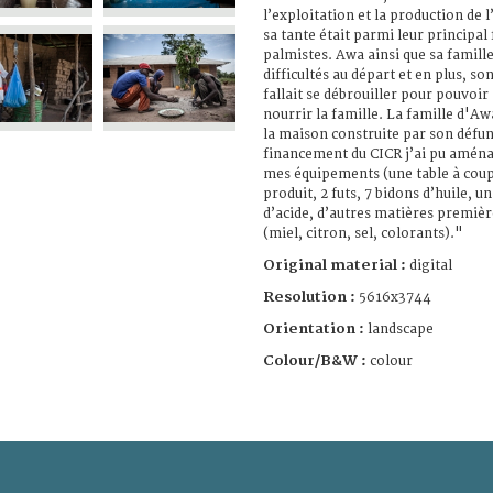
l’exploitation et la production de 
sa tante était parmi leur principal
palmistes. Awa ainsi que sa famil
difficultés au départ et en plus, son
fallait se débrouiller pour pouvoir
nourrir la famille. La famille d'A
la maison construite par son défu
financement du CICR j’ai pu aména
mes équipements (une table à coup
produit, 2 futs, 7 bidons d’huile, u
d’acide, d’autres matières premiè
(miel, citron, sel, colorants)."
Original material :
digital
Resolution :
5616x3744
Orientation :
landscape
Colour/B&W :
colour