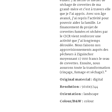
études. J’ai hérité ce métier de
séchage de crevettes de ma
grand-mère et c’est à travers elle
que je l’ai appris. Avec son âge
avancé, j’ai repris l’activité pour
pouvoir aider la famille. Le
financement du projet de
crevettes fumées et séchées par
le CICR vient renforcer une
activité que j'ai longtemps
déroulée. Nous faisons nos
approvisionnements auprès des
pêcheurs à Ziguinchor
moyennant 17 000 francs le seau
de crevettes. Ensuite, nous
assurons toute la transformation
(rinçage, fumage et séchage)."
Original material :
digital
Resolution :
5616x3744
Orientation :
landscape
Colour/B&W :
colour