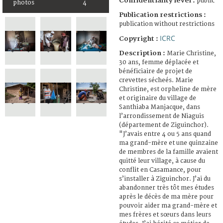
Confidentiality level :
public
photos
4
Publication restrictions :
publication without restrictions
ICRC
Copyright :
Description :
Marie Christine,
30 ans, femme déplacée et
bénéficiaire de projet de
crevettes sécheés. Marie
Christine, est orpheline de mère
et originaire du village de
Santhiaba Manjacque, dans
l’arrondissement de Niaguis
(département de Ziguinchor).
"J’avais entre 4 ou 5 ans quand
ma grand-mère et une quinzaine
de membres de la famille avaient
quitté leur village, à cause du
conflit en Casamance, pour
s’installer à Ziguinchor. J’ai du
abandonner très tôt mes études
après le décès de ma mère pour
pouvoir aider ma grand-mère et
mes frères et sœurs dans leurs