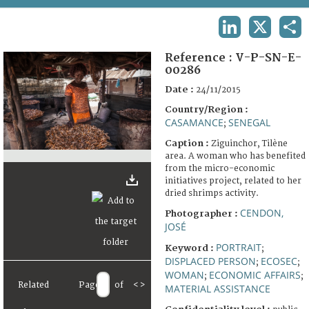
TERMS AND CONDITIONS OF USE
LINKEDIN
X
SHA
FAQ
Reference :
V-P-SN-E-
00286
Date :
24/11/2015
Country/Region :
CASAMANCE
SENEGAL
;
Caption :
Ziguinchor, Tilène
area. A woman who has benefited
from the micro-economic
initiatives project, related to her
dried shrimps activity.
CENDON,
Photographer :
JOSÉ
PORTRAIT
Keyword :
;
DISPLACED PERSON
ECOSEC
;
;
WOMAN
ECONOMIC AFFAIRS
;
;
Related
Page
of
<
>
MATERIAL ASSISTANCE