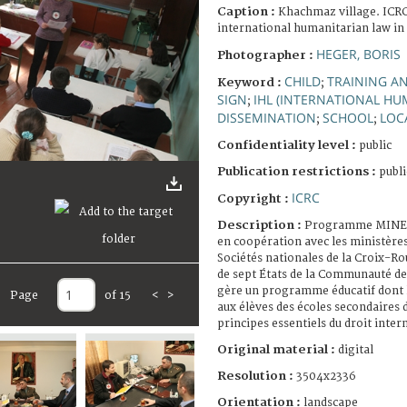
Caption :
Khachmaz village. ICR
international humanitarian law in
HEGER, BORIS
Photographer :
CHILD
TRAINING A
Keyword :
;
SIGN
IHL (INTERNATIONAL HU
;
DISSEMINATION
SCHOOL
LOC
;
;
Confidentiality level :
public
Publication restrictions :
publi
ICRC
Copyright :
Description :
Programme MINEDU
en coopération avec les ministères
Sociétés nationales de la Croix-R
de sept États de la Communauté de
gère un programme éducatif dont l
Page
of 15
<
>
aux élèves des écoles secondaires d
principes essentiels du droit inte
Original material :
digital
Resolution :
3504x2336
Orientation :
landscape