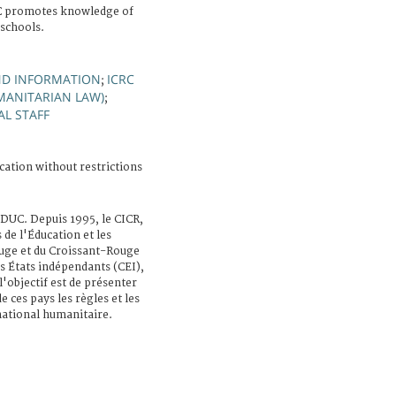
C promotes knowledge of
 schools.
ND INFORMATION
ICRC
;
MANITARIAN LAW)
;
AL STAFF
cation without restrictions
C. Depuis 1995, le CICR,
 de l'Éducation et les
ouge et du Croissant-Rouge
s États indépendants (CEI),
'objectif est de présenter
e ces pays les règles et les
rnational humanitaire.