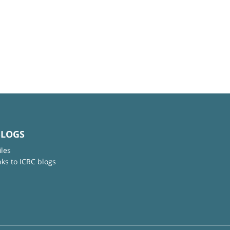
BLOGS
iles
nks to ICRC blogs