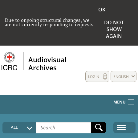
OK
Due to ongoing structural changes, we
DO NOT
are not currently responding to requests.
SHOW
AGAIN
Audiovisual
Archives
LOGIN
ENGLISH
MENU
HOME
ALL
COLLECTIONS DESCRIPTION
MEDIA