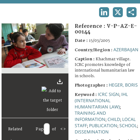
TERMS AND CONDITIONS OF USE
LINKEDIN
X
SHA
FAQ
Reference :
V-P-AZ-E-
00144
Date :
15/03/2005
AZERBAIJAN
Country/Region :
Caption :
Khachmaz village.
ICRC promotes knowledge of
international humanitarian law
in schools.
HEGER, BORIS
Photographer :
ICRC SIGN
IHL
Keyword :
;
(INTERNATIONAL
HUMANITARIAN LAW)
;
TRAINING AND
INFORMATION
CHILD
LOCAL
;
;
STAFF
PUBLICATION
SCHOOL
;
;
;
Related
Page
of
<
>
DISSEMINATION