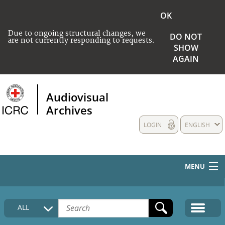
OK
Due to ongoing structural changes, we
DO NOT
are not currently responding to requests.
SHOW
AGAIN
Audiovisual
Archives
LOGIN
ENGLISH
MENU
HOME
ALL
COLLECTIONS DESCRIPTION
MEDIA