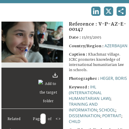
TERMS AND CONDITIONS OF USE
LINKEDIN
X
SHA
FAQ
Reference :
V-P-AZ-E-
00147
Date :
15/03/2005
AZERBAIJAN
Country/Region :
Caption :
Khachmaz village.
ICRC promotes knowledge of
international humanitarian law
in schools.
HEGER, BORIS
Photographer :
IHL
Keyword :
(INTERNATIONAL
HUMANITARIAN LAW)
;
TRAINING AND
INFORMATION
SCHOOL
;
;
DISSEMINATION
PORTRAIT
;
;
Related
Page
of
<
>
CHILD