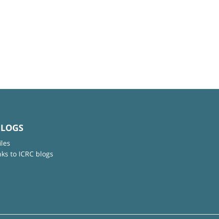
BLOGS
iles
nks to ICRC blogs