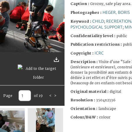
Caption :
Grozny, safe play area.
HEGER, BORIS
Photographer :
CHILD
RECREATION
Keyword :
;
PSYCHOLOGICAL SUPPORT
MI
;
Confidentiality level :
public
Publication restrictions :
publi
ICRC
Copyright :
Description :
Visite d'une "Safe
(intérieure et extérieure), construi
donner la possibilité aux enfants d
dédiée à cet effet et d'être suivis 
(beaucoup de ces enfants ont besoi
Original material :
digital
Page
of 19
<
>
Resolution :
3504x2336
Orientation :
landscape
Colour/B&W :
colour