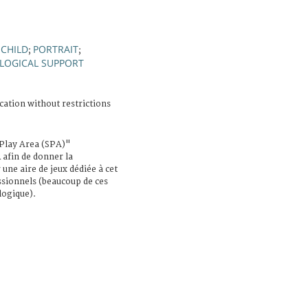
CHILD
PORTRAIT
;
;
;
LOGICAL SUPPORT
cation without restrictions
 Play Area (SPA)"
R afin de donner la
 une aire de jeux dédiée à cet
essionnels (beaucoup de ces
logique).