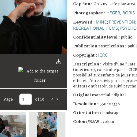
Caption :
Grozny, safe play area.
HEGER, BORIS
Photographer :
MINE
PREVENTION
Keyword :
;
RECREATIONAL ITEMS
PSYCHO
;
Confidentiality level :
public
Publication restrictions :
publi
ICRC
Copyright :
Description :
Visite d'une "Safe
(intérieure), construite par le CIC
possibilité aux enfants de jouer sur
effet et d'être suivis par des prof
enfants ont besoin de suivi psycho
Original material :
digital
Page
of 19
<
>
Resolution :
3504x2336
Orientation :
landscape
Colour/B&W :
colour