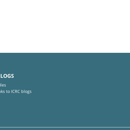
BLOGS
iles
nks to ICRC blogs