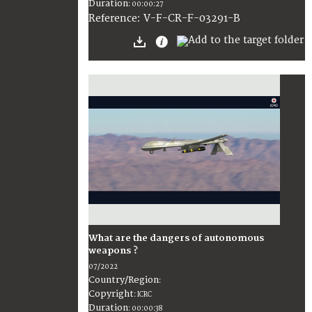
Duration
:
00:00:27
:
V-F-CR-F-03291-B
Reference
What are the dangers of autonomous
weapons ?
07/2022
Country/Region
:
Copyright
:
ICRC
Duration
:
00:00:38