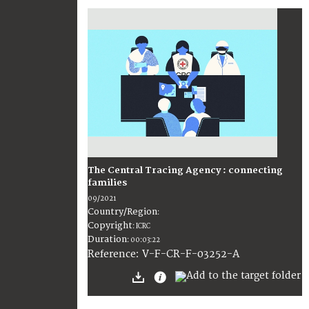
The Central Tracing Agency : connecting
families
09/2021
Country/Region
:
Copyright
:
ICRC
Duration
:
00:03:22
:
V-F-CR-F-03252-A
Reference