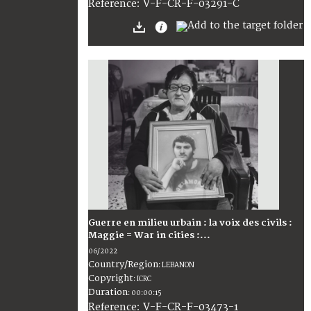
:
V-F-CR-F-03291-C
Reference
Guerre en milieu urbain : la voix des civils :
Maggie = War in cities :...
06/2022
Country/Region
:
LEBANON
Copyright
:
ICRC
Duration
:
00:00:15
:
V-F-CR-F-03473-1
Reference