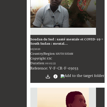
Soudan du Sud : santé mentale et COVID-19 =
South Sudan : mental...
10/2020
Country/Region
:
SOUTH SUDAN
Copyright
:
ICRC
Duration
:
00:02:23
:
V-F-CR-F-03033
Reference