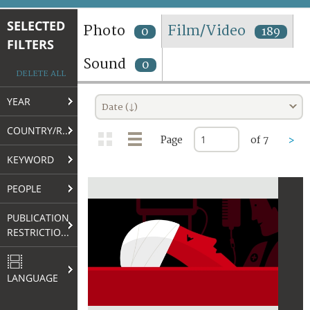
TERMS AND CONDITIONS OF USE
SELECTED
Photo
Film/Video
0
189
FILTERS
FAQ
Sound
0
DELETE ALL
YEAR
Date (↓)
COUNTRY/REGION
Page
of 7
>
KEYWORD
PEOPLE
PUBLICATION
RESTRICTIONS
LANGUAGE