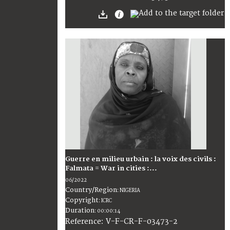
Guerre en milieu urbain : la voix des civils :
Falmata = War in cities :...
06/2022
Country/Region
:
NIGERIA
Copyright
:
ICRC
Duration
:
00:00:14
:
V-F-CR-F-03473-2
Reference