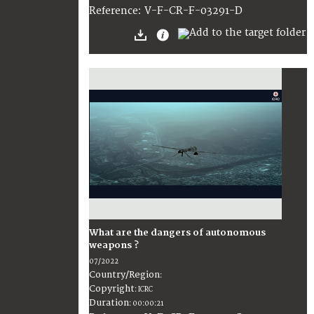
:
V-F-CR-F-03291-D
Reference
What are the dangers of autonomous
weapons ?
07/2022
Country/Region
:
Copyright
:
ICRC
Duration
:
00:00:21