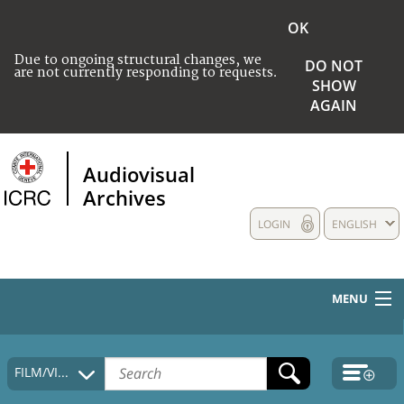
OK
Due to ongoing structural changes, we
DO NOT
are not currently responding to requests.
SHOW
AGAIN
Audiovisual
Archives
LOGIN
ENGLISH
MENU
HOME
FILM/VIDEO
COLLECTIONS DESCRIPTION