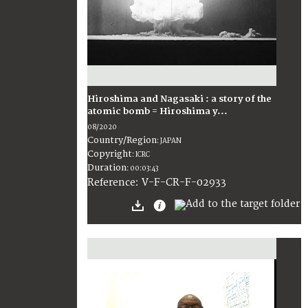
Hiroshima and Nagasaki : a story of the
atomic bomb = Hiroshima y...
08/2020
Country/Region
:
JAPAN
Copyright
:
ICRC
Duration
:
00:03:43
:
V-F-CR-F-02933
Reference