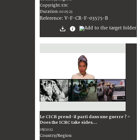
Copyright
:
ICRC
Duration
:
00:05:23
:
V-F-CR-F-03575-B
Reference
Le CICR prend-il parti dans une guerre ? =
Does the ICRC take sides...
08/2022
Country/Region
: