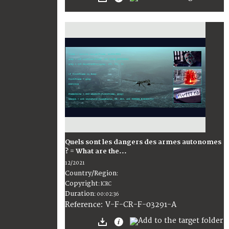
Quels sont les dangers des armes autonomes
? = What are the...
12/2021
Country/Region
:
Copyright
:
ICRC
Duration
:
00:02:36
:
V-F-CR-F-03291-A
Reference