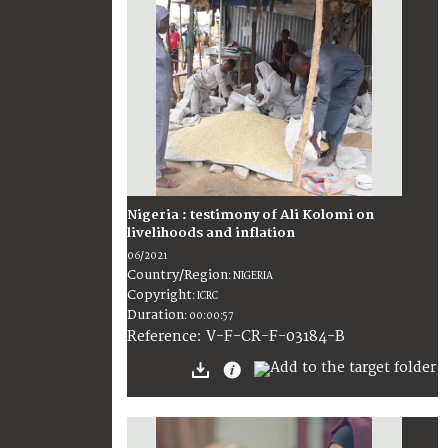
Nigeria : testimony of Ali Kolomi on
livelihoods and inflation
06/2021
Country/Region
:
NIGERIA
Copyright
:
ICRC
Duration
:
00:00:57
:
V-F-CR-F-03184-B
Reference