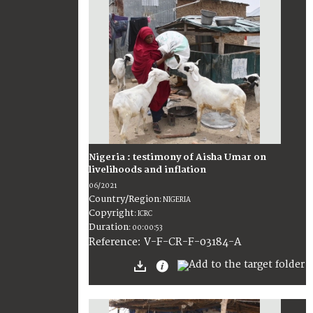
Nigeria : testimony of Aisha Umar on
livelihoods and inflation
06/2021
Country/Region
:
NIGERIA
Copyright
:
ICRC
Duration
:
00:00:53
:
V-F-CR-F-03184-A
Reference