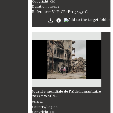
Copyright
:
ICRC
Duration
:
00:01:04
:
V-F-CR-F-03443-C
Reference
Journée mondiale de l'aide humanitaire
2022 = World...
08/2022
Country/Region
:
Copyright
:
ICRC