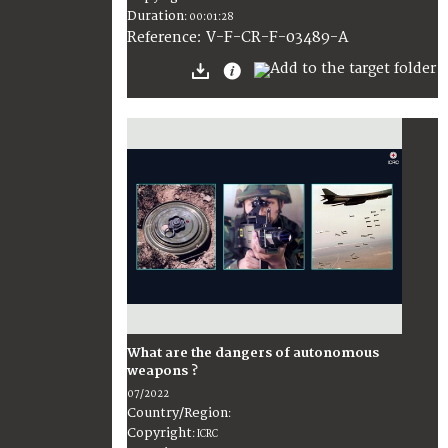
Duration
:
00:01:28
:
V-F-CR-F-03489-A
Reference
What are the dangers of autonomous
weapons ?
07/2022
Country/Region
:
Copyright
:
ICRC