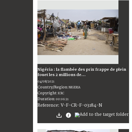
Nigéria : la flambée des prix frappe de plein
fouet les 2 millions de...
04/08/2021
Country/Region
:
NIGERIA
Copyright
:
ICRC
Duration
:
00:06:21
:
V-F-CR-F-03184-N
Reference