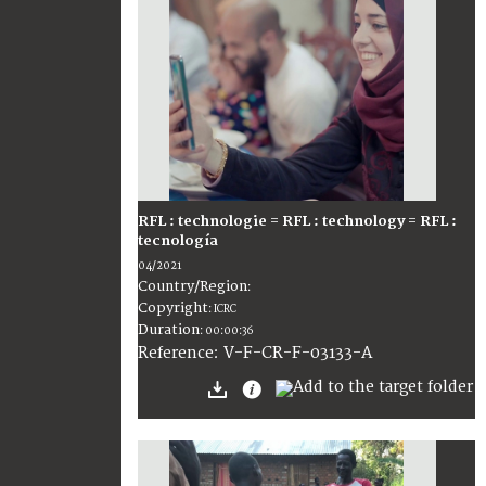
RFL : technologie = RFL : technology = RFL :
tecnología
04/2021
Country/Region
:
Copyright
:
ICRC
Duration
:
00:00:36
:
V-F-CR-F-03133-A
Reference