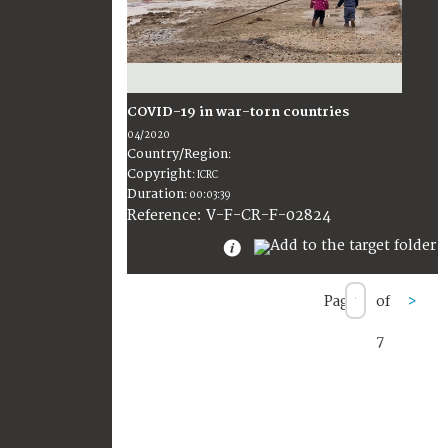
COVID-19 in war-torn countries
04/2020
Country/Region
:
Copyright
:
ICRC
Duration
:
00:03:39
:
V-F-CR-F-02824
Reference
Page
of
>
7