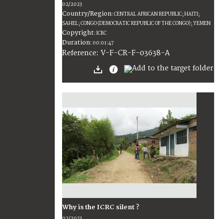
02/2023
Country/Region
:
CENTRAL AFRICAN REPUBLIC; HAITI;
SAHEL; CONGO (DEMOCRATIC REPUBLIC OF THE CONGO); YEMEN
Copyright
:
ICRC
Duration
:
00:01:47
:
V-F-CR-F-03638-A
Reference
Why is the ICRC silent ?
02/2023