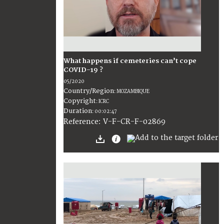
What happens if cemeteries can’t cope
COVID-19 ?
05/2020
Country/Region
:
MOZAMBIQUE
Copyright
:
ICRC
Duration
:
00:02:47
:
V-F-CR-F-02869
Reference