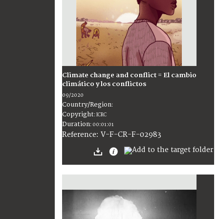
Climate change and conflict = El cambio
climático y los conflictos
09/2020
Country/Region
:
Copyright
:
ICRC
Duration
:
00:01:01
:
V-F-CR-F-02983
Reference