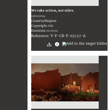
We take action, not sides.
16/01/2024
Country/Region
:
Copyright
:
ICRC
Duration
:
00:00:50
:
V-F-CR-F-03727-A
Reference