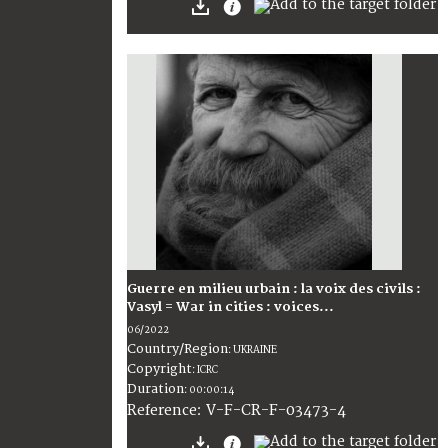
Guerre en milieu urbain : la voix des civils :
Vasyl = War in cities : voices...
06/2022
Country/Region
:
UKRAINE
Copyright
:
ICRC
Duration
:
00:00:14
:
V-F-CR-F-03473-4
Reference