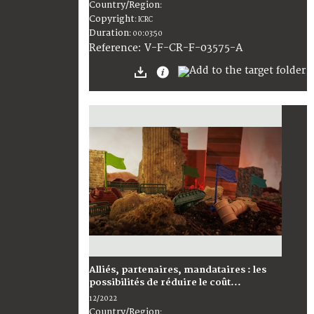
Country/Region
:
Copyright
:
ICRC
Duration
:
00:03:50
:
V-F-CR-F-03575-A
Reference
Alliés, partenaires, mandataires : les
possibilités de réduire le coût...
12/2022
Country/Region
: