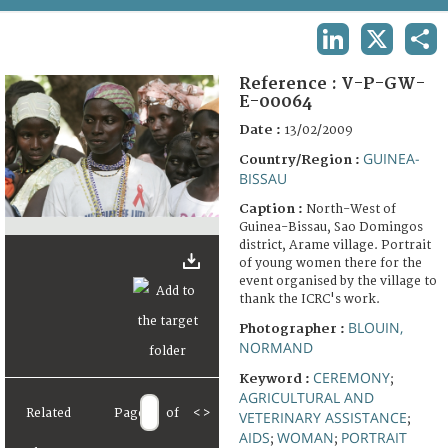
TERMS AND CONDITIONS OF USE
LINKEDIN
X
SHA
FAQ
Reference :
V-P-GW-
E-00064
Date :
13/02/2009
GUINEA-
Country/Region :
BISSAU
Caption :
North-West of
Guinea-Bissau, Sao Domingos
district, Arame village. Portrait
of young women there for the
event organised by the village to
thank the ICRC's work.
BLOUIN,
Photographer :
NORMAND
CEREMONY
Keyword :
;
AGRICULTURAL AND
Related
Page
of
<
>
VETERINARY ASSISTANCE
;
AIDS
WOMAN
PORTRAIT
;
;