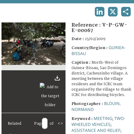
TERMS AND CONDITIONS OF USE
LINKEDIN
X
SHA
FAQ
Reference :
V-P-GW-
E-00067
Date :
13/02/2009
GUINEA-
Country/Region :
BISSAU
Caption :
North-West of
Guinea-Bissau, Sao Domingos
district, Cacheuzinho village. A
meeting between the village
residents and the ICRC team
organised by the village to thank
ICRC for distributing bicycles.
BLOUIN,
Photographer :
NORMAND
MEETING
TWO-
Keyword :
;
Related
Page
of
<
>
WHEELED VEHICLES
;
ASSISTANCE AND RELIEF
;