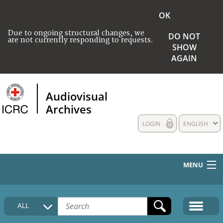
OK
Due to ongoing structural changes, we
DO NOT
are not currently responding to requests.
SHOW
AGAIN
Audiovisual
Archives
LOGIN
ENGLISH
MENU
HOME
ALL
COLLECTIONS DESCRIPTION
MEDIA