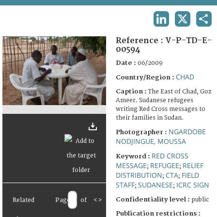
TERMS AND CONDITIONS OF USE
LINKEDIN
X
SHA
FAQ
Reference :
V-P-TD-E-
00594
Date :
06/2009
CHAD
Country/Region :
Caption :
The East of Chad, Goz
Ameer. Sudanese refugees
writing Red Cross messages to
their families in Sudan.
NGARDOBE
Photographer :
NODJINGUE, MOUSSA
RED CROSS
Keyword :
MESSAGE
REFUGEE
RELIEF
;
;
DISTRIBUTION
CTA
FIELD
;
;
STAFF
SUDANESE
ICRC SIGN
;
;
Confidentiality level :
public
Related
Page
of
<
>
Publication restrictions :