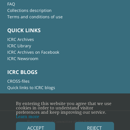
FAQ
Collections description
Terms and conditions of use
QUICK LINKS
ICRC Archives
ICRC Library
ICRC Archives on Facebook
ICRC Newsroom
ICRC BLOGS
CROSS-files
Quick links to ICRC blogs
By entering this website you agree that we use
cookies in order to understand visitor
preferences and keep improving our service.
Learn more
© International Committee of the Red Cross
ACCEPT
REJECT