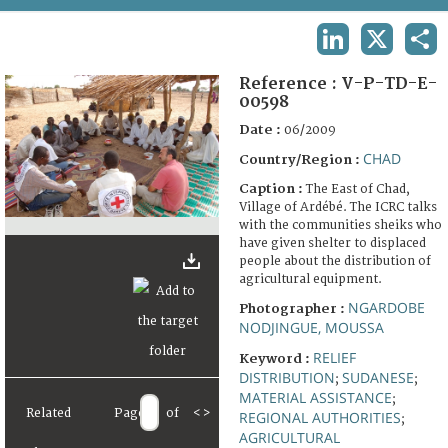
TERMS AND CONDITIONS OF USE
LINKEDIN
X
SHA
FAQ
Reference :
V-P-TD-E-
00598
Date :
06/2009
CHAD
Country/Region :
Caption :
The East of Chad,
Village of Ardébé. The ICRC talks
with the communities sheiks who
have given shelter to displaced
people about the distribution of
agricultural equipment.
NGARDOBE
Photographer :
NODJINGUE, MOUSSA
RELIEF
Keyword :
DISTRIBUTION
SUDANESE
;
;
MATERIAL ASSISTANCE
;
Related
Page
of
<
>
REGIONAL AUTHORITIES
;
AGRICULTURAL