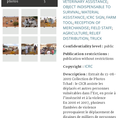
VETERINARY ASSISTANCE
photos
3
;
OBJECT INDISPENSABLE TO
SURVIVAL
MATERIAL
;
ASSISTANCE
ICRC SIGN
FARM
;
;
TOOL
RECEPTION OF
;
MERCHANDISE
FIELD STAFF
;
;
AGRICULTURE
RELIEF
;
DISTRIBUTION
TRUCK
;
Confidentiality level :
public
Publication restrictions :
publication without restrictions
ICRC
Copyright :
Description :
Extrait du 13-08-
2009 Collection de Photos
Tchad : le CICR assiste les
déplacés et autres personnes
vulnérables dans l'Est, en proie à
l'insécurité et à la violence
En 2006 et 2007, plusieurs
flambées de violence
provoquaient le déplacement de
dizaines de milliers de personnes