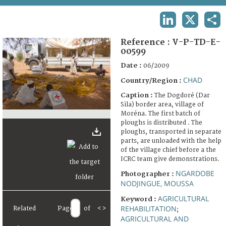
TERMS AND CONDITIONS OF USE
LINKEDIN
X
SHA
FAQ
Reference :
V-P-TD-E-
00599
Date :
06/2009
CHAD
Country/Region :
Caption :
The Dogdoré (Dar
Sila) border area, village of
Moréna. The first batch of
ploughs is distributed . The
ploughs, transported in separate
parts, are unloaded with the help
of the village chief before a the
ICRC team give demonstrations.
NGARDOBE
Photographer :
NODJINGUE, MOUSSA
AGRICULTURAL
Keyword :
REHABILITATION
Related
Page
of
<
>
;
AGRICULTURAL AND