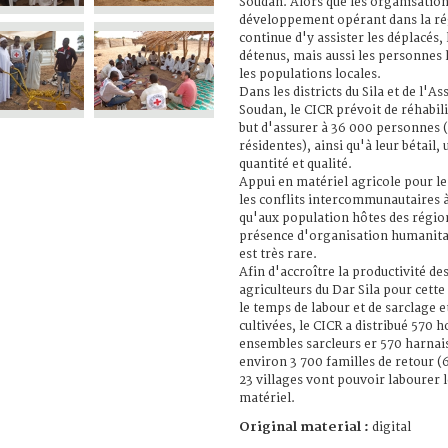
Soudan. Alors que les organisatio
développement opérant dans la rég
continue d'y assister les déplacés, 
détenus, mais aussi les personnes 
les populations locales.
Dans les districts du Sila et de l'A
Soudan, le CICR prévoit de réhabili
but d'assurer à 36 000 personnes 
résidentes), ainsi qu'à leur bétail,
quantité et qualité.
Appui en matériel agricole pour l
les conflits intercommunautaires à 
qu'aux population hôtes des région
présence d'organisation humanita
est très rare.
Afin d'accroître la productivité des
agriculteurs du Dar Sila pour cett
le temps de labour et de sarclage 
cultivées, le CICR a distribué 570 
ensembles sarcleurs er 570 harnais
environ 3 700 familles de retour (
23 villages vont pouvoir labourer 
matériel.
Original material :
digital