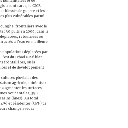
ns humanitaires et de
ion sont rares, le CICR
les blessés de guerre et les
les plus vulnérables parmi
ssoungha, frontaliers avec le
ter 30 puits en 2009, dans le
(déplacées, retournées ou
 un accès à l'eau en meilleure
es populations déplacées par
l'est du Tchad aussi bien
s frontalières, où la
ires et de développement
 cultures pluviales des
e saison agricole, minimiser
et augmenter les surfaces
houes occidentales, 390
 asins (ânes). Au total
64%) et résidentes (36%) de
leurs champs avec ce