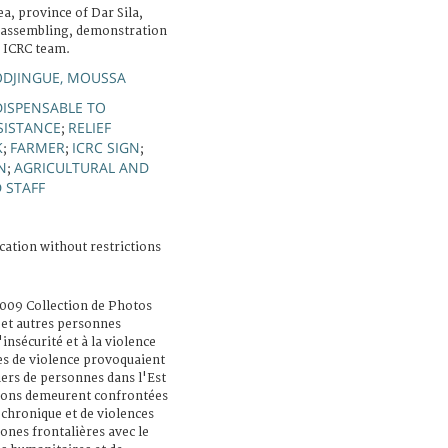
a, province of Dar Sila,
d assembling, demonstration
e ICRC team.
DJINGUE, MOUSSA
DISPENSABLE TO
SISTANCE
RELIEF
;
K
FARMER
ICRC SIGN
;
;
;
N
AGRICULTURAL AND
;
D STAFF
cation without restrictions
2009 Collection de Photos
s et autres personnes
'insécurité et à la violence
es de violence provoquaient
iers de personnes dans l'Est
tions demeurent confrontées
 chronique et de violences
zones frontalières avec le