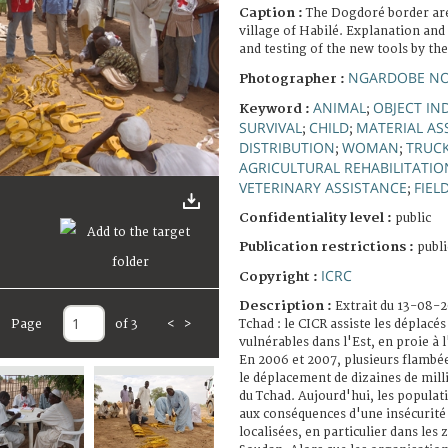
Caption :
The Dogdoré border are
village of Habilé. Explanation an
and testing of the new tools by th
NGARDOBE NO
Photographer :
ANIMAL
OBJECT IN
Keyword :
;
SURVIVAL
CHILD
MATERIAL AS
;
;
DISTRIBUTION
WOMAN
TRUC
;
;
AGRICULTURAL REHABILITATIO
VETERINARY ASSISTANCE
FIEL
;
Confidentiality level :
public
Publication restrictions :
publi
ICRC
Copyright :
Description :
Extrait du 13-08-
Page
of 3
<
>
Tchad : le CICR assiste les déplacé
vulnérables dans l'Est, en proie à l
En 2006 et 2007, plusieurs flambé
le déplacement de dizaines de mill
du Tchad. Aujourd'hui, les popula
aux conséquences d'une insécurité
localisées, en particulier dans les 