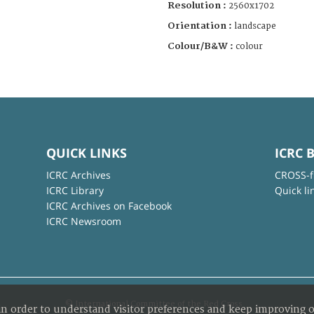
Resolution :
2560x1702
Orientation :
landscape
Colour/B&W :
colour
QUICK LINKS
ICRC 
ICRC Archives
CROSS-f
ICRC Library
Quick li
ICRC Archives on Facebook
ICRC Newsroom
© International Committee of the Red Cross
in order to understand visitor preferences and keep improving o