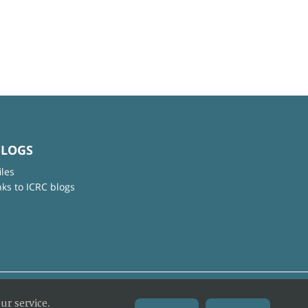
BLOGS
iles
nks to ICRC blogs
ur service.