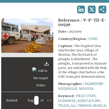
TERMS AND CONDITIONS OF USE
LINKEDIN
X
SHA
FAQ
Reference :
V-P-TD-E-
00596
Date :
06/2009
CHAD
Country/Region :
Caption :
The Dogdoré (Dar
Sila) border area, village of
Moréna. The first batch of
ploughs is distributed . The
ploughs, transported in separate
parts, are unloaded with the help
of the village chief before a the
ICRC team give demonstrations.
NGARDOBE
Photographer :
NODJINGUE, MOUSSA
FIELD STAFF
Keyword :
;
SUDANESE
AGRICULTURE
Related
Page
of
<
>
;
;
TRUCK
ALL-TERRAIN VEHICLE
;
;