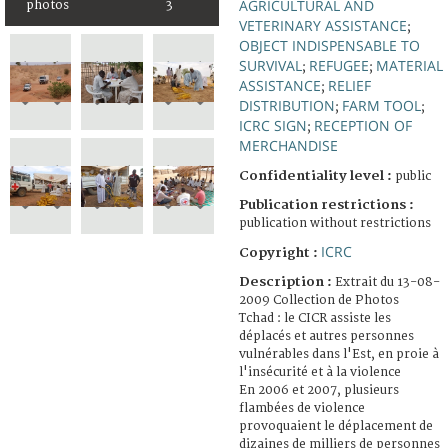
AGRICULTURAL AND
photos
3
VETERINARY ASSISTANCE
;
OBJECT INDISPENSABLE TO
SURVIVAL
REFUGEE
MATERIAL
;
;
ASSISTANCE
RELIEF
;
DISTRIBUTION
FARM TOOL
;
;
ICRC SIGN
RECEPTION OF
;
MERCHANDISE
Confidentiality level :
public
Publication restrictions :
publication without restrictions
ICRC
Copyright :
Description :
Extrait du 13-08-
2009 Collection de Photos
Tchad : le CICR assiste les
déplacés et autres personnes
vulnérables dans l'Est, en proie à
l'insécurité et à la violence
En 2006 et 2007, plusieurs
flambées de violence
provoquaient le déplacement de
dizaines de milliers de personnes