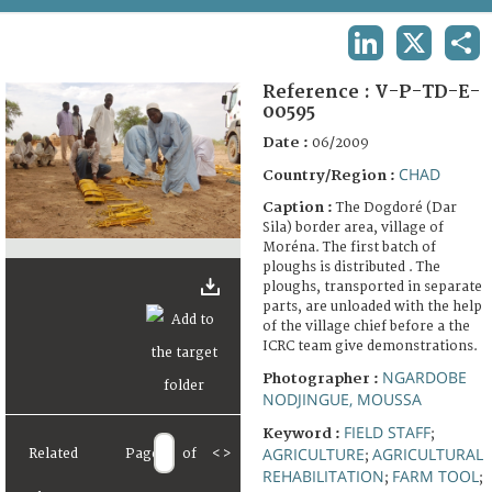
TERMS AND CONDITIONS OF USE
LINKEDIN
X
SHA
FAQ
Reference :
V-P-TD-E-
00595
Date :
06/2009
CHAD
Country/Region :
Caption :
The Dogdoré (Dar
Sila) border area, village of
Moréna. The first batch of
ploughs is distributed . The
ploughs, transported in separate
parts, are unloaded with the help
of the village chief before a the
ICRC team give demonstrations.
NGARDOBE
Photographer :
NODJINGUE, MOUSSA
FIELD STAFF
Keyword :
;
AGRICULTURE
AGRICULTURAL
Related
Page
of
<
>
;
REHABILITATION
FARM TOOL
;
;