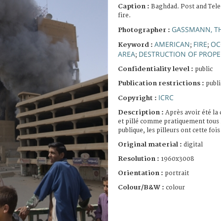
Caption :
Baghdad. Post and Tel
fire.
GASSMANN, T
Photographer :
AMERICAN
FIRE
OC
Keyword :
;
;
AREA
DESTRUCTION OF PROPE
;
Confidentiality level :
public
Publication restrictions :
publi
ICRC
Copyright :
Description :
Après avoir été la
et pillé comme pratiquement tous 
publique, les pilleurs ont cette foi
Original material :
digital
Resolution :
1960x3008
Orientation :
portrait
Colour/B&W :
colour