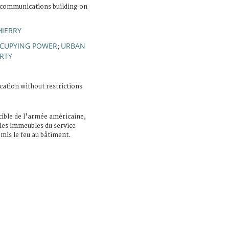
ecommunications building on
HIERRY
CUPYING POWER
URBAN
;
RTY
cation without restrictions
 cible de l'armée américaine,
les immeubles du service
s mis le feu au bâtiment.