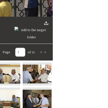
Page
of 15
<
>