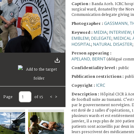
Caption :
Banda Aceh. ICRC hospi
surgical ward, donated by the No
Communication delegate giving int
GASSMANN, T
Photographer :
MEDIA
INTERVIEW
Keyword :
;
;
EMBLEM
DELEGATE
MEDICAL 
;
;
HOSPITAL
NATURAL DISASTER
;
Person appearing :
APELAND, BERNT
(délégué commu
Confidentiality level :
public
Publication restrictions :
publi
ICRC
Copyright :
Description :
Hôpital CICR à Aceh
Page
of 15
<
>
de football suite au tsunami. C'est
par le gouvernement norvégien. D'u
est doté de 2 salles d'opérations, 1
plusieurs wards et est entièremen
janvier, il a reçu plus de 200 pati
patients sont accueillis par deux i
leurs prescrivent des médicaments