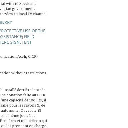
tal with 100 beds and
rwegian government.
erview to local TV channel.
HIERRY
PROTECTIVE USE OF THE
ASSISTANCE
FIELD
;
ICRC SIGN
TENT
;
;
nication Aceh, CICR)
cation without restrictions
 installé derrière le stade
 une donation faite au CICR
ne capacité de 100 lits, il
 salle pour les rayons X, de
t autonome. Ouvert le 18
ents le même jour. Les
nfirmières et un médecin qui
 ou les prennent en charge