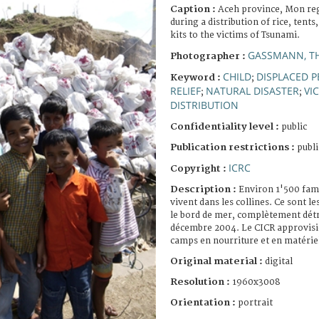
Caption :
Aceh province, Mon reg
during a distribution of rice, tents
kits to the victims of Tsunami.
GASSMANN, T
Photographer :
CHILD
DISPLACED 
Keyword :
;
RELIEF
NATURAL DISASTER
VI
;
;
DISTRIBUTION
Confidentiality level :
public
Publication restrictions :
publi
ICRC
Copyright :
Description :
Environ 1'500 fami
vivent dans les collines. Ce sont le
le bord de mer, complètement détru
décembre 2004. Le CICR approvisi
camps en nourriture et en matérie
Original material :
digital
Resolution :
1960x3008
Orientation :
portrait