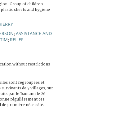
ion. Group of children
, plastic sheets and hygiene
HIERRY
PERSON
ASSISTANCE AND
;
CTIM
RELIEF
;
cation without restrictions
lles sont regroupées et
s survivants de 7 villages, sur
its par le Tsunami le 26
onne régulièrement ces
l de première nécessité.