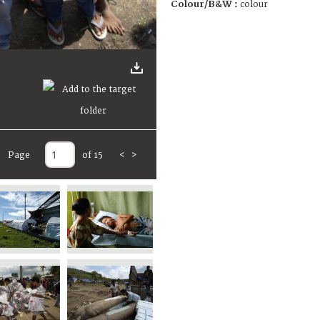
Colour/B&W :
colour
Page
of 15
<
>