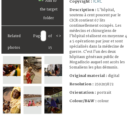
ICRC
Copyright :
Description :
L'hôpital,
soutenu à cent poucent par le
CICR contient 67 lits
continuellement occupés. Les
médecins et chirurgiens de
l'hôpital réalisent en moyenne 4
Related
Page
of
<
>
a 5 opérations par jour et sont
spécialisés dans la médecine de
photos
15
guerre. C'est l'un des deux
hôpitaux généraux public de
Mogadiscio auquel ont accès les
Somaliens les plus démunis.
Original material :
digital
Resolution :
2592x3872
Orientation :
portrait
Colour/B&W :
colour