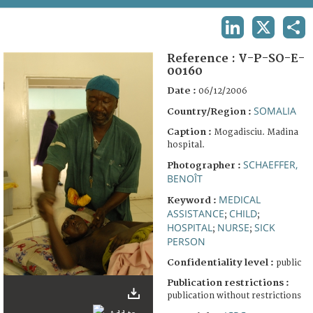
TERMS AND CONDITIONS OF USE
LINKEDIN
X
SHA
FAQ
Reference :
V-P-SO-E-
00160
Date :
06/12/2006
SOMALIA
Country/Region :
Caption :
Mogadisciu. Madina
hospital.
SCHAEFFER,
Photographer :
BENOÎT
MEDICAL
Keyword :
ASSISTANCE
CHILD
;
;
HOSPITAL
NURSE
SICK
;
;
PERSON
Confidentiality level :
public
Publication restrictions :
publication without restrictions