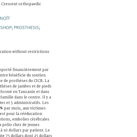
 Crescent orthopaedic
ENOÎT
KSHOP
PROSTHESIS
;
;
cation without restrictions
upporté financièrement par
ntre bénéficie du soutien
se de prothèses du CICR. La
othèses de jambes et de pieds
t formé en Tanzanie et dans
famille dans le centre. Il y a
es et 3 administratifs. Les
0% par mois, aux victimes
 est pour la rééducation
ations, embolies cérébrales
a polio chez de jeunes
à 10 dollars par patient. Le
te 75 dollars dont 25 dollars