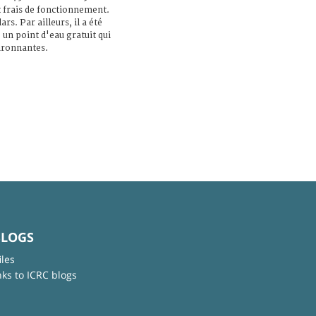
et frais de fonctionnement.
ars. Par ailleurs, il a été
, un point d'eau gratuit qui
vironnantes.
BLOGS
iles
nks to ICRC blogs