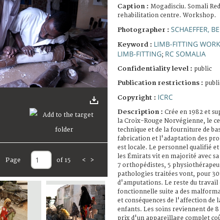
Caption :
Mogadisciu. Somali Red
rehabilitation centre. Workshop.
SCHAEFFER, B
Photographer :
LIMB-FITTING WOR
Keyword :
LIMB-FITTING
RC SOMALIA
;
Confidentiality level :
public
Publication restrictions :
publi
ICRC
Copyright :
Description :
Crée en 1982 et s
la Croix-Rouge Norvégienne, le ce
technique et de la fourniture de ba
fabrication et l'adaptation des pr
est locale. Le personnel qualifié e
les Émirats vit en majorité avec sa 
Page
of 15
<
>
7 orthopédistes, 5 physiothérapeut
pathologies traitées vont, pour 3
d'amputations. Le reste du travail
fonctionnelle suite a des malform
et conséquences de l'affection de l
enfants. Les soins reviennent de 8 
prix d'un appareillage complet coû