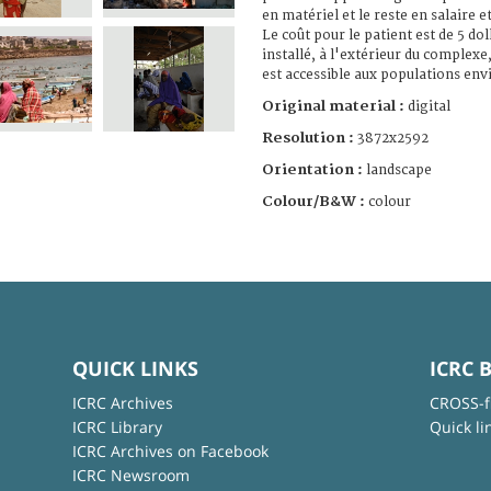
en matériel et le reste en salaire 
Le coût pour le patient est de 5 doll
installé, à l'extérieur du complexe
est accessible aux populations en
Original material :
digital
Resolution :
3872x2592
Orientation :
landscape
Colour/B&W :
colour
QUICK LINKS
ICRC 
ICRC Archives
CROSS-f
ICRC Library
Quick li
ICRC Archives on Facebook
ICRC Newsroom