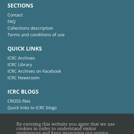
SECTIONS
Contact
FAQ
Collections description
Terms and conditions of use
QUICK LINKS
ICRC Archives
ICRC Library
ICRC Archives on Facebook
ICRC Newsroom
ICRC BLOGS
CROSS-files
Quick links to ICRC blogs
By entering this website you agree that we use
cookies in order to understand visitor
preferences and keep improving our service.