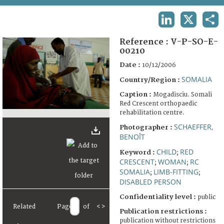
TERMS AND CONDITIONS OF USE
LINKEDIN
X
SHA
FAQ
Reference :
V-P-SO-E-
00210
Date :
10/12/2006
SOMALIA
Country/Region :
Caption :
Mogadisciu. Somali
Red Crescent orthopaedic
rehabilitation centre.
SCHAEFFER,
Photographer :
BENOÎT
CHILD
RED
Keyword :
;
CRESCENT
WOMAN
RC
;
;
SOMALIA
LIMB-FITTING
;
;
DISABLED PERSON
Confidentiality level :
public
Related
Page
of
<
>
Publication restrictions :
publication without restrictions