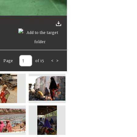
Page
of 15
<
>