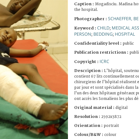
Caption :
Mogadisciu. Madina hosp
the hospital.
SCHAEFFER, B
Photographer :
CHILD
MEDICAL AS
Keyword :
;
PERSON
BEDDING
HOSPITAL
;
;
Confidentiality level :
public
Publication restrictions :
publi
ICRC
Copyright :
Description :
L'hôpital, soutenu
contient 67 lits continuellement o
chirurgiens de l'hôpital réalisent
par jour et sont spécialisés dans l
l'un des deux hôpitaux généraux p
ont accès les Somaliens les plus d
Original material :
digital
Resolution :
2592x3872
Orientation :
portrait
Colour/B&W :
colour