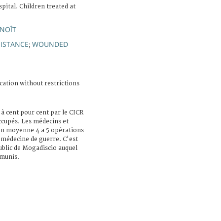
ital. Children treated at
ENOÎT
SISTANCE
WOUNDED
;
cation without restrictions
 à cent pour cent par le CICR
ccupés. Les médecins et
 en moyenne 4 a 5 opérations
a médecine de guerre. C'est
ublic de Mogadiscio auquel
émunis.