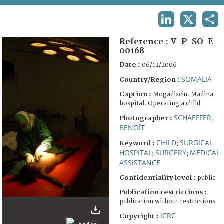
TERMS AND CONDITIONS OF USE
LINKEDIN
X
SHA
FAQ
Reference :
V-P-SO-E-
00168
Date :
06/12/2006
SOMALIA
Country/Region :
Caption :
Mogadisciu. Madina
hospital. Operating a child
SCHAEFFER,
Photographer :
BENOÎT
CHILD
SURGICAL
Keyword :
;
HOSPITAL
SURGERY
MEDICAL
;
;
ASSISTANCE
Confidentiality level :
public
Publication restrictions :
publication without restrictions
ICRC
Copyright :