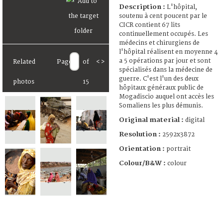
Description :
L'hôpital,
soutenu à cent poucent par le
CICR contient 67 lits
continuellement occupés. Les
médecins et chirurgiens de
l'hôpital réalisent en moyenne 4
a 5 opérations par jour et sont
Related
Page
of
<
>
spécialisés dans la médecine de
guerre. C'est l'un des deux
photos
15
hôpitaux généraux public de
Mogadiscio auquel ont accès les
Somaliens les plus démunis.
Original material :
digital
Resolution :
2592x3872
Orientation :
portrait
Colour/B&W :
colour