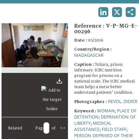
TERMS AND CONDITIONS OF USE
LINKEDIN
X
SHA
FAQ
Reference :
V-P-MG-E-
00296
Date :
05/2016
Country/Region :
MADAGASCAR
Caption :
Toliara, prison
infirmary. ICRC nutrition
program for prisons on a
national scale. The ICRC medical
team helps a nurse better
understand patients’ condition.
REVOL, DIDIER
Photographer :
WOMAN
PLACE OF
Keyword :
;
DETENTION
DEPRIVATION OF
;
LIBERTY
MEDICAL
;
Related
Page
of
<
>
ASSISTANCE
FIELD STAFF
;
;
PERSON DEPRIVED OF THEIR