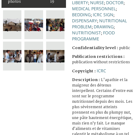
photos
19
LIBERTY
NURSE
DOCTOR
;
;
;
MEDICAL PERSONNEL
;
BEDDING
ICRC SIGN
;
;
DISPENSARY
NUTRITIONAL
;
PROBLEM
DRAWING
;
;
NUTRITIONIST
FOOD
;
PROGRAMME
Confidentiality level :
public
Publication restrictions :
publication without restrictions
ICRC
Copyright :
Description :
L'apathie et la
maigreur des détenus
interpellent. Certains d’entre eux
sont sur le programme
nutritionnel depuis des mois. Les
plus sévèrement atteints
prennent en plus du plumpy nut,
une pâte hautement énergétique,
mais rien n’y fait. Le manque
d’aliments et de vitamines
ralentit le métabolisme à un tel