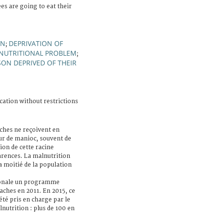
ees are going to eat their
ON
DEPRIVATION OF
;
NUTRITIONAL PROBLEM
;
SON DEPRIVED OF THEIR
cation without restrictions
ches ne reçoivent en
r de manioc, souvent de
ion de cette racine
rences. La malnutrition
a moitié de la population
tionale un programme
aches en 2011. En 2015, ce
été pris en charge par le
lnutrition : plus de 100 en