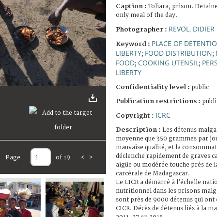
Caption :
Toliara, prison. Detain
only meal of the day.
REVOL, DIDIER
Photographer :
PLACE OF DETENTI
Keyword :
LIBERTY
FOOD DISTRIBUTION
;
;
FOOD
COOKING UTENSIL
PER
;
;
LIBERTY
Confidentiality level :
public
Publication restrictions :
publi
ICRC
Copyright :
Description :
Les détenus malga
moyenne que 350 grammes par jou
mauvaise qualité, et la consommat
déclenche rapidement de graves ca
Page
of 19
<
>
aigüe ou modérée touche près de l
carcérale de Madagascar.
Le CICR a démarré à l’échelle na
nutritionnel dans les prisons malg
sont près de 9000 détenus qui ont 
CICR. Décès de détenus liés à la ma