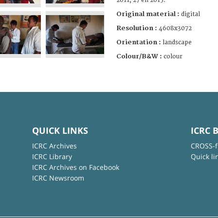
2011, 27 en 2015.
Original material :
digital
Resolution :
4608x3072
Orientation :
landscape
Colour/B&W :
colour
QUICK LINKS
ICRC 
ICRC Archives
CROSS-f
ICRC Library
Quick li
ICRC Archives on Facebook
ICRC Newsroom