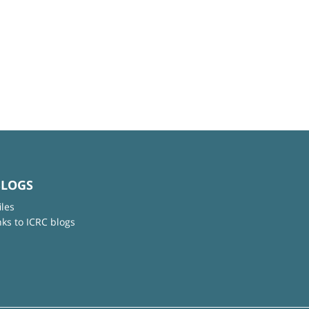
BLOGS
iles
nks to ICRC blogs