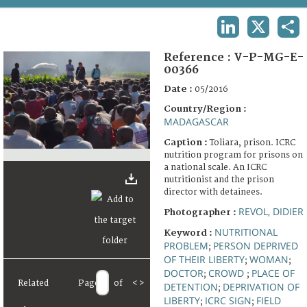
TERMS AND CONDITIONS OF USE
LINKEDIN
X
SHA
FAQ
Reference :
V-P-MG-E-
00366
Date :
05/2016
Country/Region :
MADAGASCAR
Caption :
Toliara, prison. ICRC
nutrition program for prisons on
a national scale. An ICRC
nutritionist and the prison
director with detainees.
REVOL, DIDIER
Photographer :
NUTRITIONAL
Keyword :
PROBLEM
PERSON DEPRIVED
;
OF THEIR LIBERTY
WOMAN
;
;
DOCTOR
CROWD
PLACE OF
;
;
Related
Page
of
<
>
DETENTION
DEPRIVATION OF
;
LIBERTY
ICRC SIGN
FIELD
;
;