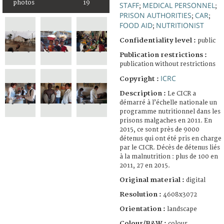
photos
19
STAFF
MEDICAL PERSONNEL
;
;
PRISON AUTHORITIES
CAR
;
;
FOOD AID
NUTRITIONIST
;
Confidentiality level :
public
Publication restrictions :
publication without restrictions
ICRC
Copyright :
Description :
Le CICR a
démarré à l’échelle nationale un
programme nutritionnel dans les
prisons malgaches en 2011. En
2015, ce sont près de 9000
détenus qui ont été pris en charge
par le CICR. Décès de détenus liés
à la malnutrition : plus de 100 en
2011, 27 en 2015.
Original material :
digital
Resolution :
4608x3072
Orientation :
landscape
Colour/B&W :
colour