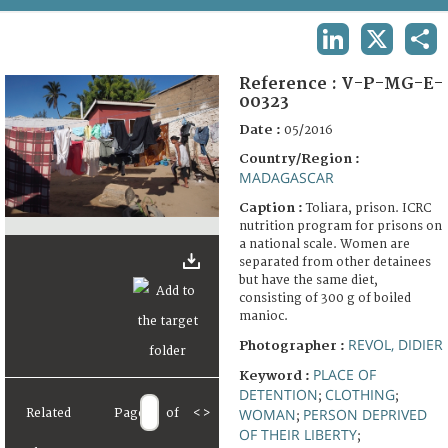
TERMS AND CONDITIONS OF USE
LINKEDIN
X
SHA
FAQ
Reference :
V-P-MG-E-
00323
Date :
05/2016
Country/Region :
MADAGASCAR
Caption :
Toliara, prison. ICRC
nutrition program for prisons on
a national scale. Women are
separated from other detainees
but have the same diet,
consisting of 300 g of boiled
manioc.
REVOL, DIDIER
Photographer :
PLACE OF
Keyword :
DETENTION
CLOTHING
;
;
WOMAN
PERSON DEPRIVED
Related
Page
of
<
>
;
OF THEIR LIBERTY
;