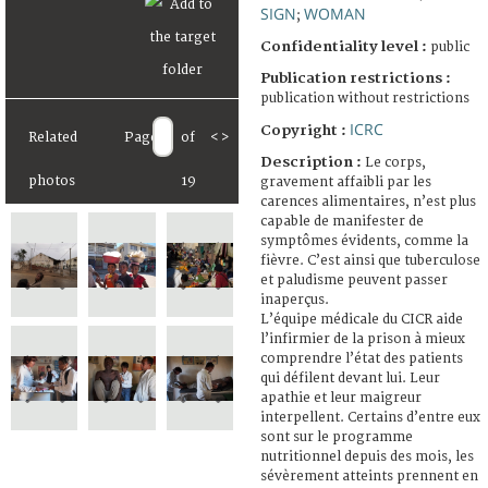
SIGN
WOMAN
;
Confidentiality level :
public
Publication restrictions :
publication without restrictions
ICRC
Copyright :
Related
Page
of
<
>
Description :
Le corps,
photos
19
gravement affaibli par les
carences alimentaires, n’est plus
capable de manifester de
symptômes évidents, comme la
fièvre. C’est ainsi que tuberculose
et paludisme peuvent passer
inaperçus.
L’équipe médicale du CICR aide
l’infirmier de la prison à mieux
comprendre l’état des patients
qui défilent devant lui. Leur
apathie et leur maigreur
interpellent. Certains d’entre eux
sont sur le programme
nutritionnel depuis des mois, les
sévèrement atteints prennent en