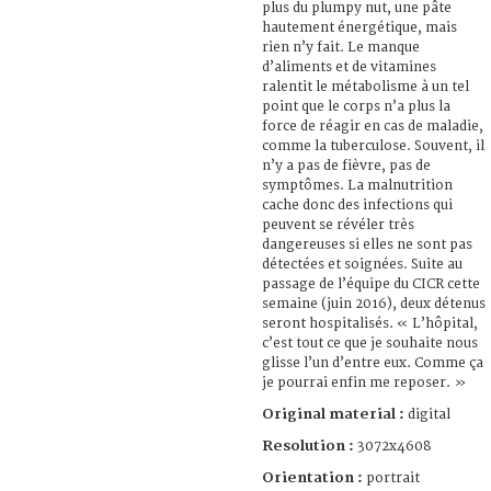
plus du plumpy nut, une pâte
hautement énergétique, mais
rien n’y fait. Le manque
d’aliments et de vitamines
ralentit le métabolisme à un tel
point que le corps n’a plus la
force de réagir en cas de maladie,
comme la tuberculose. Souvent, il
n’y a pas de fièvre, pas de
symptômes. La malnutrition
cache donc des infections qui
peuvent se révéler très
dangereuses si elles ne sont pas
détectées et soignées. Suite au
passage de l’équipe du CICR cette
semaine (juin 2016), deux détenus
seront hospitalisés. « L’hôpital,
c’est tout ce que je souhaite nous
glisse l’un d’entre eux. Comme ça
je pourrai enfin me reposer. »
Original material :
digital
Resolution :
3072x4608
Orientation :
portrait