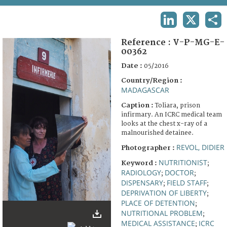
TERMS AND CONDITIONS OF USE
LINKEDIN
X
SHA
FAQ
Reference :
V-P-MG-E-
00362
Date :
05/2016
Country/Region :
MADAGASCAR
Caption :
Toliara, prison
infirmary. An ICRC medical team
looks at the chest x-ray of a
malnourished detainee.
REVOL, DIDIER
Photographer :
NUTRITIONIST
Keyword :
;
RADIOLOGY
DOCTOR
;
;
DISPENSARY
FIELD STAFF
;
;
DEPRIVATION OF LIBERTY
;
PLACE OF DETENTION
;
NUTRITIONAL PROBLEM
;
MEDICAL ASSISTANCE
ICRC
;