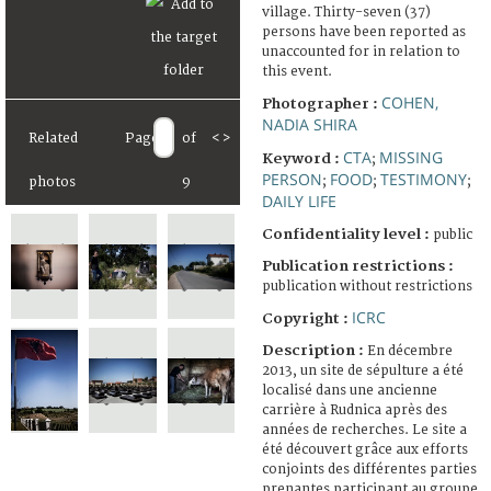
village. Thirty-seven (37)
persons have been reported as
unaccounted for in relation to
this event.
COHEN,
Photographer :
NADIA SHIRA
Related
Page
of
<
>
CTA
MISSING
Keyword :
;
PERSON
FOOD
TESTIMONY
;
;
;
photos
9
DAILY LIFE
Confidentiality level :
public
Publication restrictions :
publication without restrictions
ICRC
Copyright :
Description :
En décembre
2013, un site de sépulture a été
localisé dans une ancienne
carrière à Rudnica après des
années de recherches. Le site a
été découvert grâce aux efforts
conjoints des différentes parties
prenantes participant au groupe