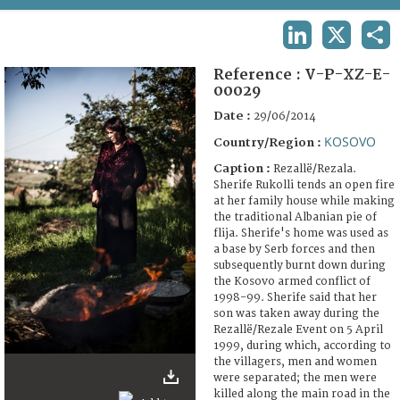
TERMS AND CONDITIONS OF USE
LINKEDIN
X
SHA
FAQ
Reference :
V-P-XZ-E-
00029
Date :
29/06/2014
KOSOVO
Country/Region :
Caption :
Rezallë/Rezala.
Sherife Rukolli tends an open fire
at her family house while making
the traditional Albanian pie of
flija. Sherife's home was used as
a base by Serb forces and then
subsequently burnt down during
the Kosovo armed conflict of
1998-99. Sherife said that her
son was taken away during the
Rezallë/Rezale Event on 5 April
1999, during which, according to
the villagers, men and women
were separated; the men were
killed along the main road in the