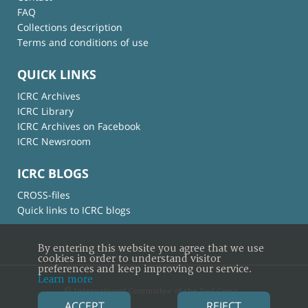
FAQ
Collections description
Terms and conditions of use
QUICK LINKS
ICRC Archives
ICRC Library
ICRC Archives on Facebook
ICRC Newsroom
ICRC BLOGS
CROSS-files
Quick links to ICRC blogs
By entering this website you agree that we use
cookies in order to understand visitor
preferences and keep improving our service.
Learn more
© International Committee of the Red Cross
ACCEPT
REJECT