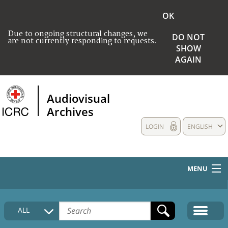
OK
Due to ongoing structural changes, we
DO NOT
are not currently responding to requests.
SHOW
AGAIN
Audiovisual
Archives
LOGIN
ENGLISH
MENU
HOME
ALL
COLLECTIONS DESCRIPTION
MEDIA