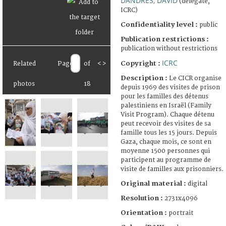
DANDRES, DAVID
(delegate,
ICRC)
Confidentiality level :
public
Publication restrictions :
publication without restrictions
ICRC
Copyright :
Related
Page
of
<
>
Description :
Le CICR organise
photos
18
depuis 1969 des visites de prison
pour les familles des détenus
palestiniens en Israël (Family
Visit Program). Chaque détenu
peut recevoir des visites de sa
famille tous les 15 jours. Depuis
Gaza, chaque mois, ce sont en
moyenne 1500 personnes qui
participent au programme de
visite de familles aux prisonniers.
Original material :
digital
Resolution :
2731x4096
Orientation :
portrait