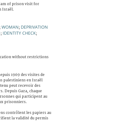
am of prison visit for
 Israël.
WOMAN
DEPRIVATION
;
;
N
IDENTITY CHECK
;
;
cation without restrictions
epuis 1969 des visites de
s palestiniens en Israël
tenu peut recevoir des
urs. Depuis Gaza, chaque
sonnes qui participent au
ux prisonniers.
iens contrôlent les papiers au
rifient la validité du permis