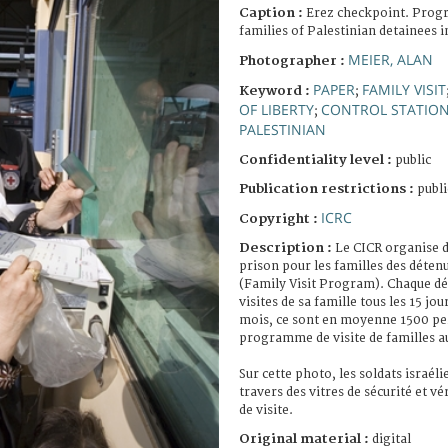
Caption :
Erez checkpoint. Progr
families of Palestinian detainees in
MEIER, ALAN
Photographer :
PAPER
FAMILY VISIT
Keyword :
;
OF LIBERTY
CONTROL STATIO
;
PALESTINIAN
Confidentiality level :
public
Publication restrictions :
publi
ICRC
Copyright :
Description :
Le CICR organise d
prison pour les familles des détenu
(Family Visit Program). Chaque dé
visites de sa famille tous les 15 jo
mois, ce sont en moyenne 1500 per
programme de visite de familles a
Sur cette photo, les soldats israél
travers des vitres de sécurité et vé
de visite.
Original material :
digital