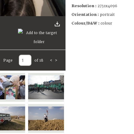
Resolution :
2731x4096
Orientation :
portrait
Colour/B&W :
colour
Page
of 18
<
>