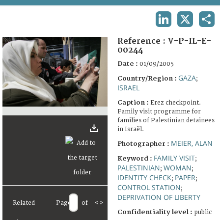
TERMS AND CONDITIONS OF USE
LINKEDIN
X
SHA
FAQ
Reference :
V-P-IL-E-
00244
Date :
01/09/2005
GAZA
Country/Region :
;
ISRAEL
Caption :
Erez checkpoint.
Family visit programme for
families of Palestinian detainees
in Israël.
MEIER, ALAN
Photographer :
FAMILY VISIT
Keyword :
;
PALESTINIAN
WOMAN
;
;
IDENTITY CHECK
PAPER
;
;
CONTROL STATION
;
DEPRIVATION OF LIBERTY
Related
Page
of
<
>
Confidentiality level :
public