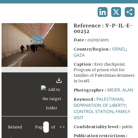
TERMS AND CONDITIONS OF USE
LINKEDIN
X
SHA
FAQ
Reference :
V-P-IL-E-
00232
Date :
01/09/2005
ISRAEL
Country/Region :
;
GAZA
Caption :
Erez checkpoint.
Program of prison visit for
families of Palestinian detainees
in Israël.
MEIER, ALAN
Photographer :
PALESTINIAN
Keyword :
;
DEPRIVATION OF LIBERTY
;
CONTROL STATION
FAMILY
;
VISIT
Confidentiality level :
public
Related
Page
of
<
>
Publication restrictions :