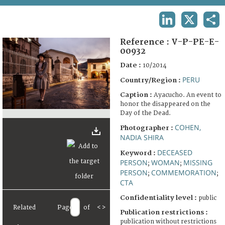
TERMS AND CONDITIONS OF USE
LINKEDIN
X
SHA
FAQ
Reference :
V-P-PE-E-
00932
Date :
10/2014
PERU
Country/Region :
Caption :
Ayacucho. An event to
honor the disappeared on the
Day of the Dead.
COHEN,
Photographer :
NADIA SHIRA
DECEASED
Keyword :
PERSON
WOMAN
MISSING
;
;
PERSON
COMMEMORATION
;
;
CTA
Confidentiality level :
public
Related
Page
of
<
>
Publication restrictions :
publication without restrictions