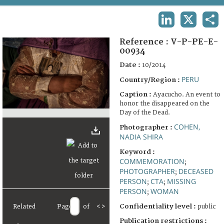
TERMS AND CONDITIONS OF USE
LINKEDIN
X
SHA
FAQ
Reference :
V-P-PE-E-
00934
Date :
10/2014
PERU
Country/Region :
Caption :
Ayacucho. An event to
honor the disappeared on the
Day of the Dead.
COHEN,
Photographer :
NADIA SHIRA
Keyword :
COMMEMORATION
;
PHOTOGRAPHER
DECEASED
;
PERSON
CTA
MISSING
;
;
PERSON
WOMAN
;
Confidentiality level :
Related
Page
of
<
>
public
Publication restrictions :