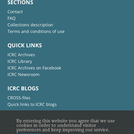
SECTIONS
Contact
FAQ
Collections description
Terms and conditions of use
QUICK LINKS
ICRC Archives
ICRC Library
ICRC Archives on Facebook
ICRC Newsroom
ICRC BLOGS
CROSS-files
Quick links to ICRC blogs
By entering this website you agree that we use
cookies in order to understand visitor
preferences and keep improving our service.