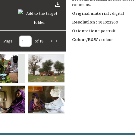
communs.
Original material :
digital
Resolution :
1920x2560
Orientation :
portrait
Colour/B&W :
colour
Page
of 18
<
>