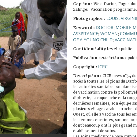
Caption :
West Darfur, Fuguduku
Zalingei. Vaccination programme.
LOUIS, VIRGINI
Photographer :
DOCTOR
MOBILE M
Keyword :
;
ASSISTANCE
WOMAN
COMMUN
;
;
OF A YOUNG CHILD
VACCINAT
;
Confidentiality level :
public
Publication restrictions :
publi
ICRC
Copyright :
Description :
CICR news n°34 du
accès à toutes les régions du Darf
les autorités sanitaires soudanai
de vaccination contre la poliomyéli
diphtérie, la coqueluche et la roug
dernières semaines, son équipe san
plusieurs villages arabes proches d
Ouest, où elle a vacciné tous les e
les femmes enceintes, sur une pop
dont beaucoup ont le plus grand ma
établissement de soins.
Les soins médicaux de base couvre