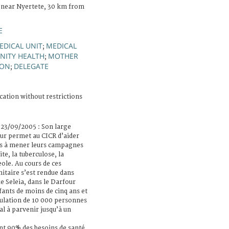
 near Nyertete, 30 km from
E
EDICAL UNIT
MEDICAL
;
ITY HEALTH
MOTHER
;
ION
DELEGATE
;
cation without restrictions
 23/09/2005 : Son large
our permet au CICR d’aider
ses à mener leurs campagnes
te, la tuberculose, la
eole. Au cours de ces
itaire s’est rendue dans
e Seleia, dans le Darfour
nfants de moins de cinq ans et
ulation de 10 000 personnes
l à parvenir jusqu’à un
nt 90% des besoins de santé