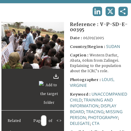
TERMS AND CONDITIONS OF USE
LINKEDIN
X
SHA
FAQ
Reference :
V-P-SD-E-
00395
Date :
06/09/2005
SUDAN
Country/Region :
Caption :
Western Darfur,
Abata, 60km from Zalingei.
Explaining to the population
about the ICRC's role.
LOUIS,
Photographer :
VIRGINIE
UNACCOMPANIED
Keyword :
CHILD
TRAINING AND
;
INFORMATION
DISPLAY
;
BOARD
TRACING
MISSING
;
;
PERSON
PHOTOGRAPHY
;
;
Related
Page
of
<
>
DELEGATE
CTA
;