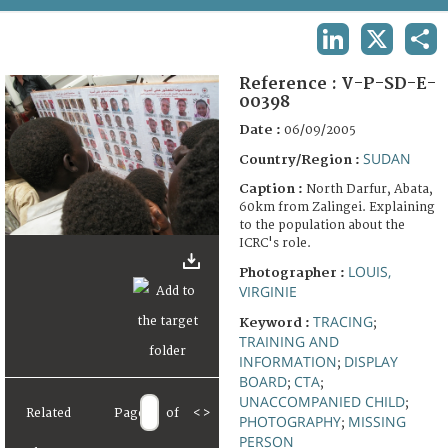
TERMS AND CONDITIONS OF USE
LINKEDIN
X
SHA
FAQ
Reference :
V-P-SD-E-
00398
Date :
06/09/2005
SUDAN
Country/Region :
Caption :
North Darfur, Abata,
60km from Zalingei. Explaining
to the population about the
ICRC's role.
LOUIS,
Photographer :
VIRGINIE
TRACING
Keyword :
;
TRAINING AND
INFORMATION
DISPLAY
;
BOARD
CTA
;
;
UNACCOMPANIED CHILD
;
Related
Page
of
<
>
PHOTOGRAPHY
MISSING
;
PERSON