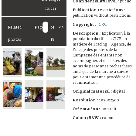
Confidentiality level :
public
Publication restrictions :
publication without restrictions
ICRC
Copyright :
Related
Page
of
<
>
Description :
Explication à la
population du rôle du CICR en
photos
18
matière de Tracing - Agence, de
l'usage des posters de la
Campagne des enfants non
accompagnés et des listes des
noms de personnes recherchées
ainsi que de la marche à suivre
pour entamer une procédure de
réunification.
Original material :
digital
Resolution :
1920x2560
Orientation :
portrait
Colour/B&W :
colour