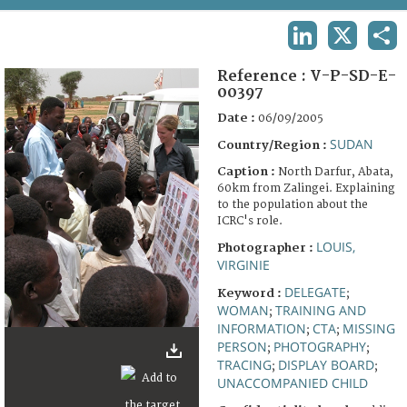
TERMS AND CONDITIONS OF USE
LINKEDIN
X
SHA
FAQ
Reference :
V-P-SD-E-
00397
Date :
06/09/2005
SUDAN
Country/Region :
Caption :
North Darfur, Abata,
60km from Zalingei. Explaining
to the population about the
ICRC's role.
LOUIS,
Photographer :
VIRGINIE
DELEGATE
Keyword :
;
WOMAN
TRAINING AND
;
INFORMATION
CTA
MISSING
;
;
PERSON
PHOTOGRAPHY
;
;
TRACING
DISPLAY BOARD
;
;
UNACCOMPANIED CHILD