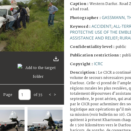
Caption :
Western Darfur. Road Z
a bad road.
GASSMANN, T
Photographer :
ACCIDENT
ALL-TER
Keyword :
;
PROTECTIVE USE OF THE EMBL
ASSISTANCE AND RELIEF
RURA
;
Confidentiality level :
public
Publication restrictions :
publi
ICRC
Copyright :
Description :
Le CICR a continué
volume de secours nécessaires pou
Darfour. Celle-ci prend de l'ampleu
régions rurales les plus reculées, 
totalement dépourvues d'assistanc
Page
of 35
<
>
septembre, le pont aérien, qui avai
par le CICR pour acheminer des se
logistique aux opérations qu'il mè
sa mission (voir bulletin no 10). 
quittent à présent Khartoum chaq
de 1 500 kilomètres vers le Darfou
haricots, de sorgho, de couvertur