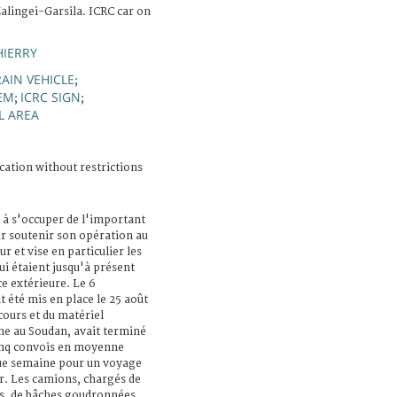
alingei-Garsila. ICRC car on
HIERRY
RAIN VEHICLE
;
EM
ICRC SIGN
;
;
L AREA
cation without restrictions
 à s'occuper de l'important
r soutenir son opération au
r et vise en particulier les
qui étaient jusqu'à présent
e extérieure. Le 6
t été mis en place le 25 août
cours et du matériel
ne au Soudan, avait terminé
Cinq convois en moyenne
ue semaine pour un voyage
r. Les camions, chargés de
es, de bâches goudronnées,