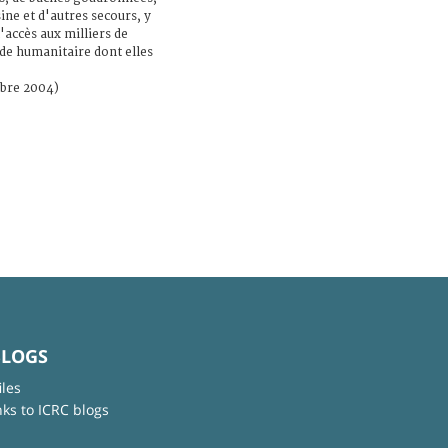
ine et d'autres secours, y
l'accès aux milliers de
de humanitaire dont elles
mbre 2004)
BLOGS
iles
nks to ICRC blogs